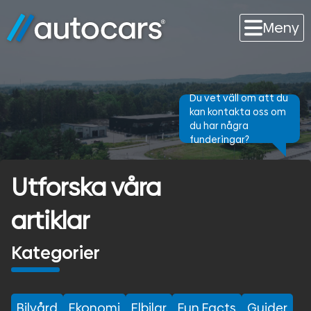
Meny
Du vet väll om att du
kan kontakta oss om
du har några
funderingar?
Utforska våra
artiklar
Kategorier
Bilvård
Ekonomi
Elbilar
Fun Facts
Guider