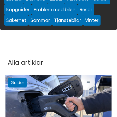
Köpguider
Problem med bilen
Resor
Säkerhet
Sommar
Tjänstebilar
Vinter
Alla artiklar
Guider