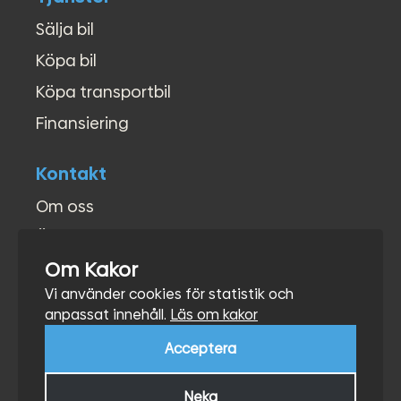
Sälja bil
Köpa bil
Köpa transportbil
Finansiering
Kontakt
Om oss
Öppettider
Om Kakor
Kontakt
Vi använder cookies för statistik och
Hitta hit
anpassat innehåll.
Läs om kakor
Acceptera
Neka