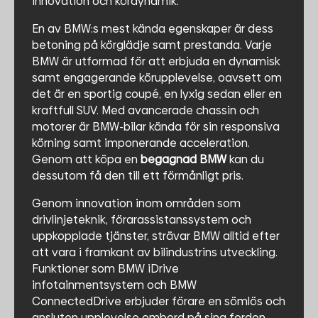
innovation och kördynamik.
En av BMW:s mest kända egenskaper är dess
betoning på körglädje samt prestanda. Varje
BMW är utformad för att erbjuda en dynamisk
samt engagerande körupplevelse, oavsett om
det är en sportig coupé, en lyxig sedan eller en
kraftfull SUV. Med avancerade chassin och
motorer är BMW-bilar kända för sin responsiva
körning samt imponerande acceleration.
Genom att köpa en
begagnad BMW
kan du
dessutom få den till ett förmånligt pris.
Genom innovation inom områden som
drivlinjeteknik, förarassistanssystem och
uppkopplade tjänster, strävar BMW alltid efter
att vara i framkant av bilindustrins utveckling.
Funktioner som BMW iDrive
infotainmentsystem och BMW
ConnectedDrive erbjuder förare en sömlös och
ansluten upplevelse ombord på sina fordon.