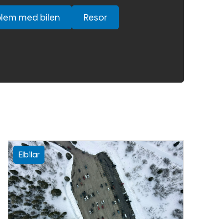
blem med bilen
Resor
Elbilar