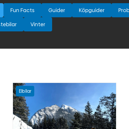
Fun Facts
Guider
Köpguider
Pro
tebilar
Vinter
Elbilar