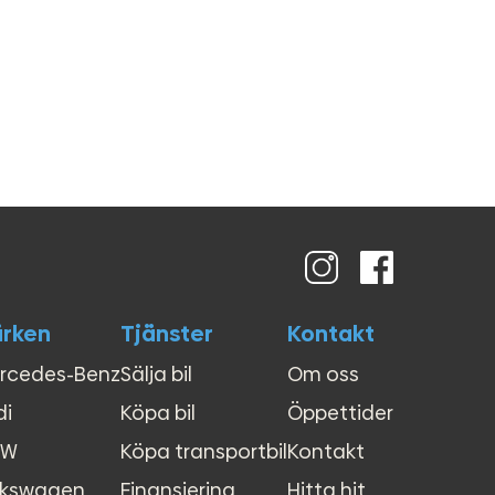
rken
Tjänster
Kontakt
rcedes-Benz
Sälja bil
Om oss
di
Köpa bil
Öppettider
MW
Köpa transportbil
Kontakt
lkswagen
Finansiering
Hitta hit