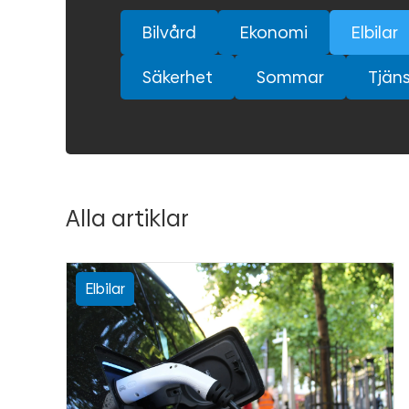
Bilvård
Ekonomi
Elbilar
Säkerhet
Sommar
Tjäns
Alla artiklar
Elbilar