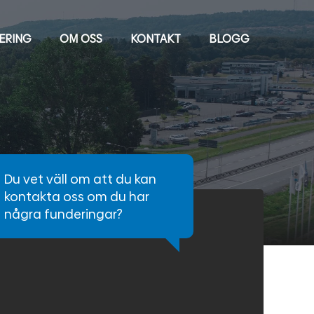
IERING
OM OSS
KONTAKT
BLOGG
Du vet väll om att du kan
kontakta oss om du har
några funderingar?