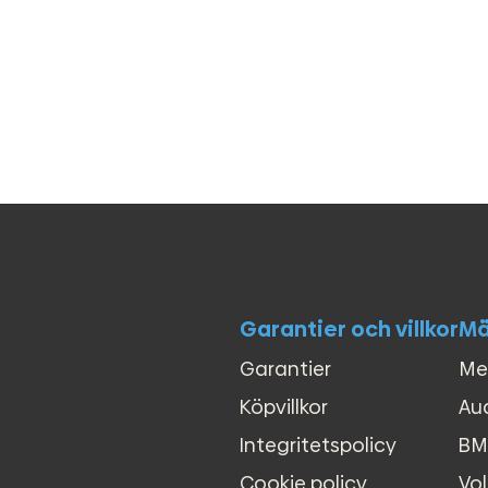
Garantier och villkor
Mä
Garantier
Me
Köpvillkor
Au
Integritetspolicy
B
Cookie policy
Vo