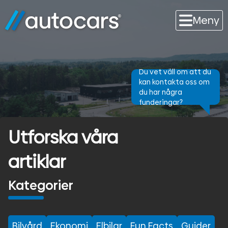
Meny
Du vet väll om att du
kan kontakta oss om
du har några
funderingar?
Utforska våra
artiklar
Kategorier
Bilvård
Ekonomi
Elbilar
Fun Facts
Guider