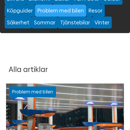
Köpguider
Problem med bilen
Resor
Säkerhet
Sommar
Tjänstebilar
Vinter
Alla artiklar
Problem med bilen