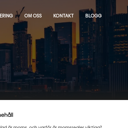
IERING
OM OSS
KONTAKT
BLOGG
nehåll
Vad är moms, och varför är momsregler viktiga?