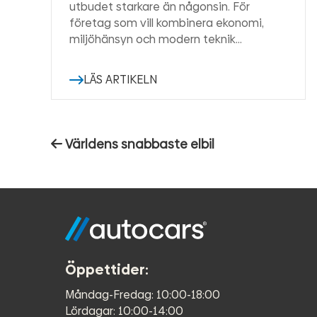
utbudet starkare än någonsin. För
företag som vill kombinera ekonomi,
miljöhänsyn och modern teknik…
LÄS ARTIKELN
Inläggsnavigering
Förra
Världens snabbaste elbil
inlägget:
Öppettider:
Måndag-Fredag: 10:00-18:00
Lördagar: 10:00-14:00