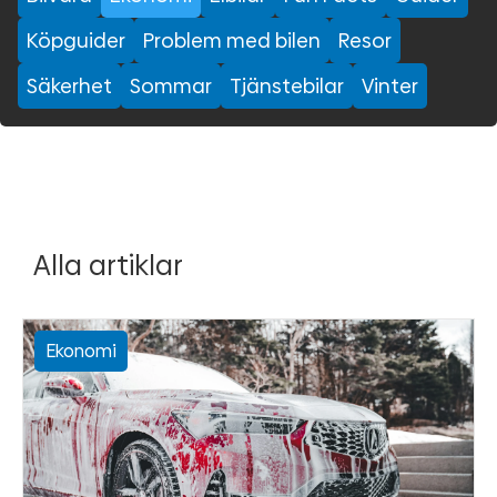
Köpguider
Problem med bilen
Resor
Säkerhet
Sommar
Tjänstebilar
Vinter
Alla artiklar
Ekonomi