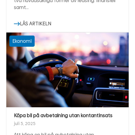
två huvudsakliga former av leasing: finansiell
samt…
LÄS ARTIKELN
Ekonomi
Köpa bil på avbetalning utan kontantinsats
juli 5, 2025
Att köpa en bil på avbetalning utan