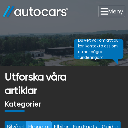
Meny
Du vet väll om att du
kan kontakta oss om
du har några
funderingar?
Utforska våra
artiklar
Kategorier
Bilvård
Ekonomi
Elbilar
Fun Facts
Guider