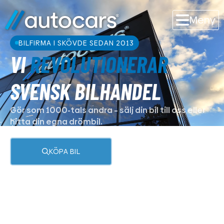
Meny
BILFIRMA I SKÖVDE SEDAN 2013
VI
REVOLUTIONERAR
SVENSK BILHANDEL
Gör som 1000-tals andra – sälj din bil till oss eller
hitta din egna drömbil.
KÖPA BIL
SÄLJA BIL