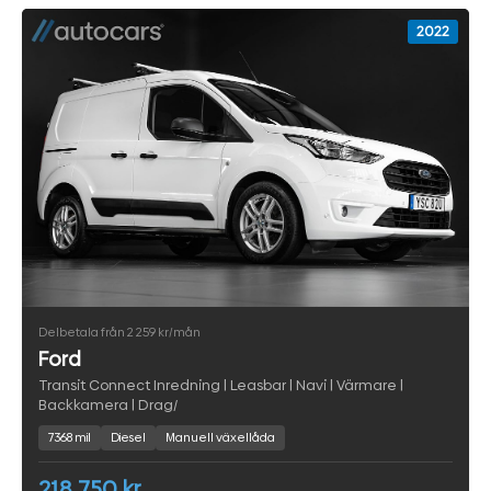
2022
Delbetala från 2 259 kr/mån
Ford
Transit Connect Inredning | Leasbar | Navi | Värmare |
Backkamera | Drag/
7368 mil
Diesel
Manuell växellåda
218 750 kr