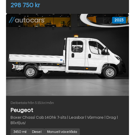
298 750 kr
2023
Delbetala från 5 151 kr/mån
Peugeot
Boxer Chassi Cab 140hk 7-sits | Leasbar | Värmare | Drag |
Blixtljus/
3450 mil
Diesel
Manuell växellåda