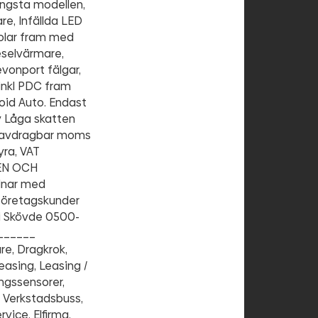
Längsta modellen,
re, Infällda LED
tolar fram med
eselvärmare,
vonport fälgar,
inkl PDC fram
oid Auto. Endast
y Låga skatten
ar avdragbar moms
yra, VAT
TEN OCH
dnar med
l företagskunder
 i Skövde 0500-
______
e, Dragkrok,
leasing, Leasing /
ingssensorer,
, Verkstadsbuss,
rvice, Elfirma,