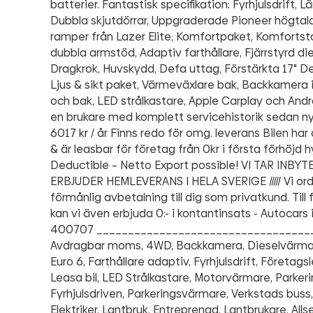
batterier. Fantastisk specifikation: Fyrhjulsdrift, 
Dubbla skjutdörrar, Uppgraderade Pioneer högtala
ramper från Lazer Elite, Komfortpaket, Komforts
dubbla armstöd, Adaptiv farthållare, Fjärrstyrd di
Dragkrok, Huvskydd, Defa uttag, Förstärkta 17" De
Ljus & sikt paket, Värmeväxlare bak, Backkamera 
och bak, LED strålkastare, Apple Carplay och Andr
en brukare med komplett servicehistorik sedan n
6017 kr / år Finns redo för omg. leverans Bilen h
& är leasbar för företag från 0kr i första förhöjd h
Deductible – Netto Export possible! VI TAR INBY
ERBJUDER HEMLEVERANS I HELA SVERIGE ///// Vi or
förmånlig avbetalning till dig som privatkund. Til
kan vi även erbjuda 0:- i kontantinsats - Autocars
400707 __________________________________
Avdragbar moms, 4WD, Backkamera, Dieselvärmar
Euro 6, Farthållare adaptiv, Fyrhjulsdrift, Företags
Leasa bil, LED Strålkastare, Motorvärmare, Parker
Fyrhjulsdriven, Parkeringsvärmare, Verkstads buss
Elektriker, Lantbruk, Entreprenad, Lantbrukare, Allse