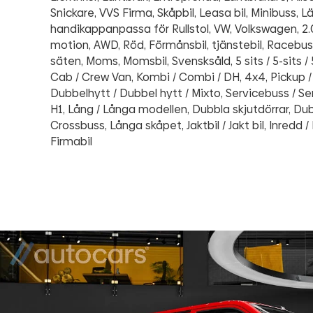
Snickare, VVS Firma, Skåpbil, Leasa bil, Minibuss, L
handikappanpassa för Rullstol, VW, Volkswagen, 2.0
motion, AWD, Röd, Förmånsbil, tjänstebil, Racebus
säten, Moms, Momsbil, Svensksåld, 5 sits / 5-sits / 
Cab / Crew Van, Kombi / Combi / DH, 4x4, Pickup / 
Dubbelhytt / Dubbel hytt / Mixto, Servicebuss / Ser
H1, Lång / Långa modellen, Dubbla skjutdörrar, Dub
Crossbuss, Långa skåpet, Jaktbil / Jakt bil, Inredd /
Firmabil