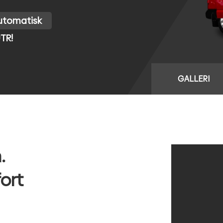
utomatisk
UTR!
GALLERI
.
ort