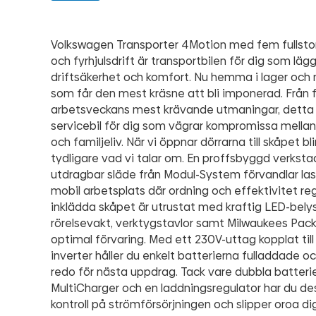
Volkswagen Transporter 4Motion med fem fullstor
och fyrhjulsdrift är transportbilen för dig som lägge
driftsäkerhet och komfort. Nu hemma i lager och 
som får den mest kräsne att bli imponerad. Från fö
arbetsveckans mest krävande utmaningar, detta 
servicebil för dig som vägrar kompromissa mellan
och familjeliv. När vi öppnar dörrarna till skåpet bl
tydligare vad vi talar om. En proffsbyggd verkst
utdragbar släde från Modul-System förvandlar las
mobil arbetsplats där ordning och effektivitet re
inklädda skåpet är utrustat med kraftig LED-bel
rörelsevakt, verktygstavlor samt Milwaukees Pac
optimal förvaring. Med ett 230V-uttag kopplat till 
inverter håller du enkelt batterierna fulladdade 
redo för nästa uppdrag. Tack vare dubbla batteri
MultiCharger och en laddningsregulator har du des
kontroll på strömförsörjningen och slipper oroa di