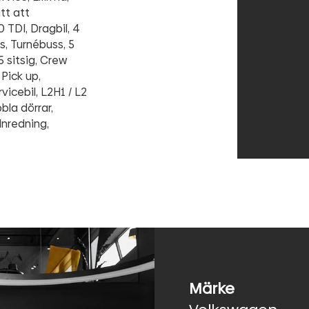
ätt att
 TDI, Dragbil, 4
s, Turnébuss, 5
5 sitsig, Crew
Pick up,
vicebil, L2H1 / L2
bla dörrar,
 Inredning,
Märke