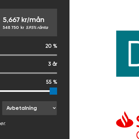
5,667
kr/mån
548 750
kr
5.95% ränta
20
%
3
år
55
%
er.