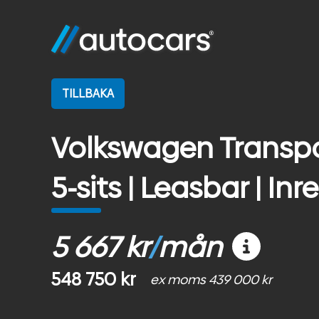
TILLBAKA
Volkswagen Transpo
5-sits | Leasbar | Inr
5 667 kr
/
mån
548 750 kr
ex moms 439 000 kr