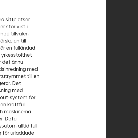
a sittplatser
r stor vikt i
med tillvalen
rskolan till
är en fulländad
 yrkesstolthet
ir det ännu
adsinredning med
tutrymmet till en
gerar. Det
ysning med
kout-system för
en kraftfull
och maskinerna
er, Defa
sutom alltid full
g för urladdade