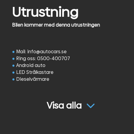
Utrustning
Bilen kommer med denna utrustningen
●
Mail: info@autocars.se
●
Ring oss: 0500-400707
●
Android auto
●
LED Strålkastare
●
Dieselvärmare
●
Fjädrande förarsäte ergocomfort
●
Led ramp
●
Rattvärme
Visa alla
●
Apple Carplay
●
Gångjärn för dubbla bakdörrar med ökad
öppningsvinkel
●
Ett 2:a batteri med brytrelä