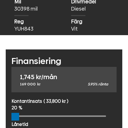
Mil
Drivmedel
30398 mil
Diesel
Reg
Färg
YUH843
Vit
Finansiering
1,745
kr/mån
169 000
kr
5.95% ränta
Kontantinsats
( 33,800 kr )
20
%
Lånetid