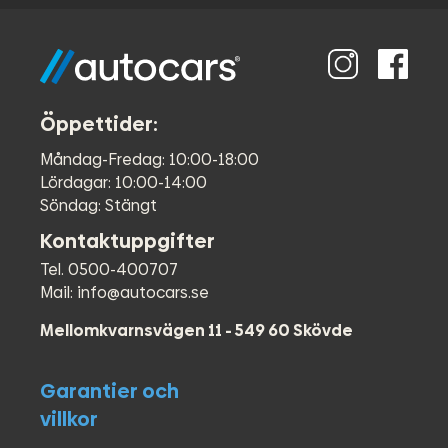
●
Fotsteg bak
●
Hyllsystem i skåpet
●
Belysning i lastutrymmet
●
Parkeringssensorer (bak)
●
Backkamera
●
Parkeringssensorer fram
Öppettider:
●
Farthållare
Måndag-Fredag: 10:00-18:00
●
Dragkrok
Lördagar: 10:00-14:00
●
Euro 6
Söndag: Stängt
●
Fjädring förstärkt fram och bak
●
Färddator
Kontaktuppgifter
●
Full ståhöjd
Tel. 0500-400707
●
ABS-bromsar
Mail: info@autocars.se
●
AC
●
Airbag förare
Mellomkvarnsvägen 11 - 549 60 Skövde
●
Bluetooth
●
Centrallås (fjärrstyrt)
Garantier och
●
Elfönsterhissar (fram)
●
Extraljus
villkor
●
Kollisionsvarning