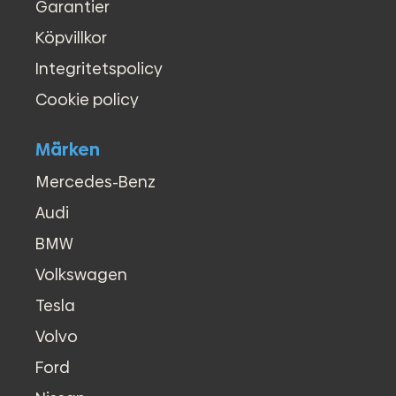
Garantier
●
LED Varselljus
●
Motorvärmare
Köpvillkor
●
Multifunktionsratt
Integritetspolicy
●
P.Värmare fjärrstyrd
●
P.Värmare tidur
Cookie policy
●
Parkeringsvärmare
●
Regnsensor
Märken
●
Servostyrning
●
Sidoairbags
Mercedes-Benz
●
Start-/stoppfunktion
Audi
●
Stereo
●
Stolar med utdragbar framdel
BMW
●
Sätesvärme - Förarstol
Volkswagen
●
Svensksåld
●
Touch/Pekskärm
Tesla
●
USB-uttag
Volvo
●
Yttertemperaturmätare
●
Smartphone integration
Ford