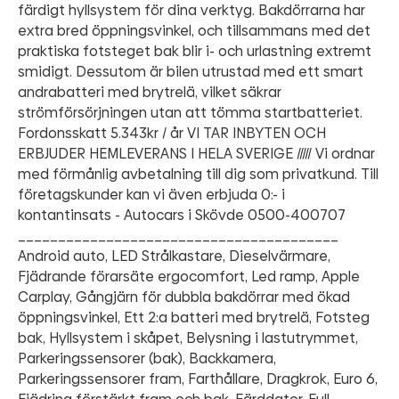
färdigt hyllsystem för dina verktyg. Bakdörrarna har
extra bred öppningsvinkel, och tillsammans med det
praktiska fotsteget bak blir i- och urlastning extremt
smidigt. Dessutom är bilen utrustad med ett smart
andrabatteri med brytrelä, vilket säkrar
strömförsörjningen utan att tömma startbatteriet.
Fordonsskatt 5.343kr / år VI TAR INBYTEN OCH
ERBJUDER HEMLEVERANS I HELA SVERIGE ///// Vi ordnar
med förmånlig avbetalning till dig som privatkund. Till
företagskunder kan vi även erbjuda 0:- i
kontantinsats - Autocars i Skövde 0500-400707
________________________________________
Android auto, LED Strålkastare, Dieselvärmare,
Fjädrande förarsäte ergocomfort, Led ramp, Apple
Carplay, Gångjärn för dubbla bakdörrar med ökad
öppningsvinkel, Ett 2:a batteri med brytrelä, Fotsteg
bak, Hyllsystem i skåpet, Belysning i lastutrymmet,
Parkeringssensorer (bak), Backkamera,
Parkeringssensorer fram, Farthållare, Dragkrok, Euro 6,