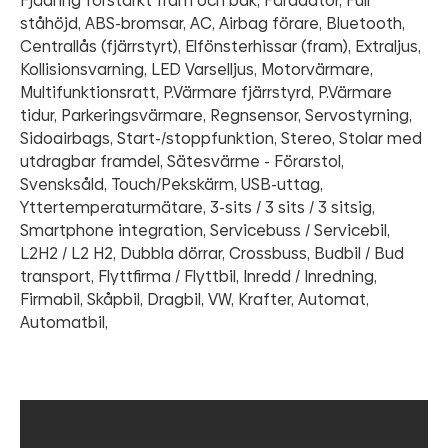
Fjädring förstärkt fram och bak, Färddator, Full
ståhöjd, ABS-bromsar, AC, Airbag förare, Bluetooth,
Centrallås (fjärrstyrt), Elfönsterhissar (fram), Extraljus,
Kollisionsvarning, LED Varselljus, Motorvärmare,
Multifunktionsratt, P.Värmare fjärrstyrd, P.Värmare
tidur, Parkeringsvärmare, Regnsensor, Servostyrning,
Sidoairbags, Start-/stoppfunktion, Stereo, Stolar med
utdragbar framdel, Sätesvärme - Förarstol,
Svensksåld, Touch/Pekskärm, USB-uttag,
Yttertemperaturmätare, 3-sits / 3 sits / 3 sitsig,
Smartphone integration, Servicebuss / Servicebil,
L2H2 / L2 H2, Dubbla dörrar, Crossbuss, Budbil / Bud
transport, Flyttfirma / Flyttbil, Inredd / Inredning,
Firmabil, Skåpbil, Dragbil, VW, Krafter, Automat,
Automatbil,