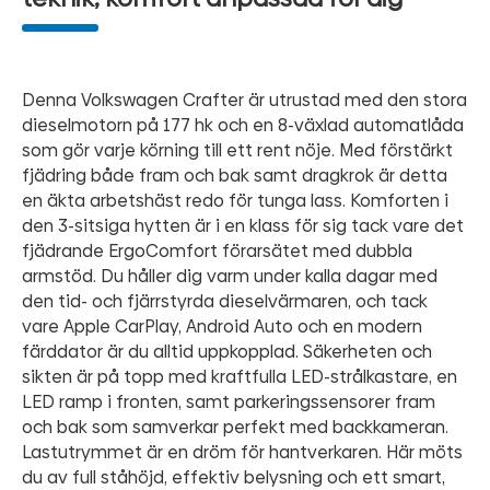
Denna Volkswagen Crafter är utrustad med den stora
dieselmotorn på 177 hk och en 8-växlad automatlåda
som gör varje körning till ett rent nöje. Med förstärkt
fjädring både fram och bak samt dragkrok är detta
en äkta arbetshäst redo för tunga lass. Komforten i
den 3-sitsiga hytten är i en klass för sig tack vare det
fjädrande ErgoComfort förarsätet med dubbla
armstöd. Du håller dig varm under kalla dagar med
den tid- och fjärrstyrda dieselvärmaren, och tack
vare Apple CarPlay, Android Auto och en modern
färddator är du alltid uppkopplad. Säkerheten och
sikten är på topp med kraftfulla LED-strålkastare, en
LED ramp i fronten, samt parkeringssensorer fram
och bak som samverkar perfekt med backkameran.
Lastutrymmet är en dröm för hantverkaren. Här möts
du av full ståhöjd, effektiv belysning och ett smart,