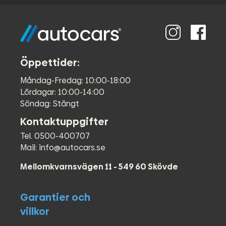
●
Parkeringssensorer (bak)
●
Backkamera
●
Parkeringssensorer fram
●
Företagsleasing
●
Android auto
●
Apple Carplay
Öppettider:
●
Dragkrok
Måndag-Fredag: 10:00-18:00
●
Dieselvärmare
Lördagar: 10:00-14:00
●
Led ramp fram
Söndag: Stängt
●
LED Strålkastare
●
Brandsläckare
Kontaktuppgifter
●
ergoComfort fjädrad förarstol
Tel. 0500-400707
●
4x4
Mail: info@autocars.se
●
Euro 6
●
ABS-bromsar
Mellomkvarnsvägen 11 - 549 60 Skövde
●
AC
●
Fyrhjulsdrift
Garantier och
●
Airbag förare
●
Airbag passagerare fram
villkor
●
Bluetooth