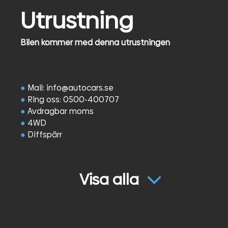
Utrustning
Bilen kommer med denna utrustningen
●
Mail: info@autocars.se
●
Ring oss: 0500-400707
●
Avdragbar moms
●
4WD
●
Diffspärr
●
Värmeväxlare bak
●
Inverter 230V omvandlare
●
Fjädring förstärkt fram och bak
Visa alla
●
Inklätt skåp med Led belysning
●
Inredning från Sortimo
●
Luftvinda
●
Kompressor