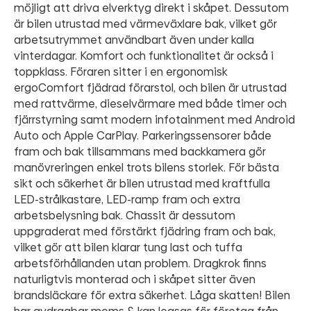
möjligt att driva elverktyg direkt i skåpet. Dessutom
är bilen utrustad med värmeväxlare bak, vilket gör
arbetsutrymmet användbart även under kalla
vinterdagar. Komfort och funktionalitet är också i
toppklass. Föraren sitter i en ergonomisk
ergoComfort fjädrad förarstol, och bilen är utrustad
med rattvärme, dieselvärmare med både timer och
fjärrstyrning samt modern infotainment med Android
Auto och Apple CarPlay. Parkeringssensorer både
fram och bak tillsammans med backkamera gör
manövreringen enkel trots bilens storlek. För bästa
sikt och säkerhet är bilen utrustad med kraftfulla
LED-strålkastare, LED-ramp fram och extra
arbetsbelysning bak. Chassit är dessutom
uppgraderat med förstärkt fjädring fram och bak,
vilket gör att bilen klarar tung last och tuffa
arbetsförhållanden utan problem. Dragkrok finns
naturligtvis monterad och i skåpet sitter även
brandsläckare för extra säkerhet. Låga skatten! Bilen