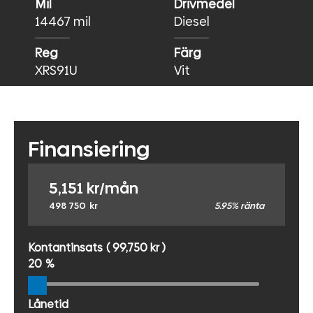
Mil
Drivmedel
14467 mil
Diesel
Reg
Färg
XRS91U
Vit
Finansiering
5,151
kr/mån
498 750
kr
5.95% ränta
Kontantinsats
( 99,750 kr )
20
%
Lånetid