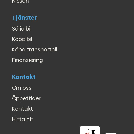
●
Sätesvärme - Förarstol
Nissan
●
Touch/Pekskärm
●
USB-uttag
Tjänster
●
Yttertemperaturmätare
●
Leasing / Leasa bil
Sälja bil
●
Smartphone integration
Köpa bil
●
Servicebuss / Servicebil
●
L3H2 / L3 H2
Köpa transportbil
●
Lång / Långa modellen
Finansiering
●
Dubbla dörrar
●
Crossbuss
●
Budbil / Bud transport
Kontakt
●
Flyttfirma / Flyttbil
Om oss
●
Långa skåpet
●
Inredd / Inredning
Öppettider
●
Firmabil
Kontakt
Hitta hit