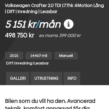
Volkswagen Crafter 2.0 TDI 177hk 4Motion Lång
| Diff | Inredning | Leasbar
5 151 kr
/
mån
498 750 kr
ex moms 399 000 kr
2021
14467 mil
Manuell
Diff | Inredning | Leasbar
GALLERI
UTRUSTNING
INFO
Bilen som du vill ha den. Avancerad
teknik, komfort anpassad för dig