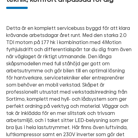
Detta är en komplett servicebuss byggd för att klara
krävande arbetsdagar året runt. Med den starka 2.0
TDI motorn på 177 hk i kombination med 4Motion
fyrhjulsdrift och differentialspärr tar du dig fram även
när väglaget är riktigt utmanande. Den långa
skåpsmodellen med full ståhöjd ger gott om
arbetsutrymme och gör bilen till en optimal lösning
för hantverkare, servicetekniker eller entreprenörer
som behöver en mobil verkstad. Skåpet är
professionellt utrustat med verkstadsinredning från
Sortimo, komplett med hyll- och lådsystem som ger
perfekt ordning på verktyg och material. Väggar och
tak är inklädda för en mer slitstark och trivsam
arbetsmiljö, och i taket sitter LED-belysning som ger
bra ljus i hela lastutrymmet. Här finns även luftvinda,
luftkompressor samt en 230V inverter som gör det