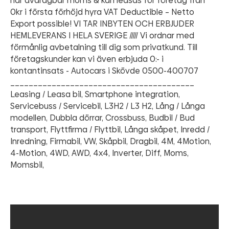
har avdragbar moms & kan leasas för företag från
0kr i första förhöjd hyra VAT Deductible – Netto
Export possible! VI TAR INBYTEN OCH ERBJUDER
HEMLEVERANS I HELA SVERIGE ///// Vi ordnar med
förmånlig avbetalning till dig som privatkund. Till
företagskunder kan vi även erbjuda 0:- i
kontantinsats - Autocars i Skövde 0500-400707
________________________________________
Leasing / Leasa bil, Smartphone integration,
Servicebuss / Servicebil, L3H2 / L3 H2, Lång / Långa
modellen, Dubbla dörrar, Crossbuss, Budbil / Bud
transport, Flyttfirma / Flyttbil, Långa skåpet, Inredd /
Inredning, Firmabil, VW, Skåpbil, Dragbil, 4M, 4Motion,
4-Motion, 4WD, AWD, 4x4, Inverter, Diff, Moms,
Momsbil,