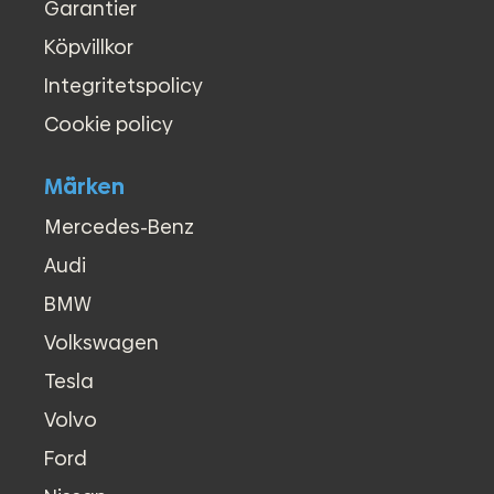
Garantier
●
Centrallås (fjärrstyrt)
●
Elfönsterhissar (fram)
Köpvillkor
●
En ägare
Integritetspolicy
●
Extraljus
●
Färddator
Cookie policy
●
Full ståhöjd
●
LED Varselljus
Märken
●
Motorvärmare
●
Multifunktionsratt
Mercedes-Benz
●
P.Värmare fjärrstyrd
Audi
●
P.Värmare tidur
●
Parkeringsvärmare
BMW
●
Rattvärme
Volkswagen
●
Regnsensor
●
Servostyrning
Tesla
●
Start-/stoppfunktion
Volvo
●
Stereo
●
Stol med utdragbar framdel
Ford
●
Svensksåld