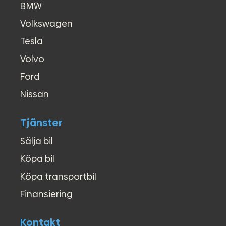
●
Förarstol - dynförlängning
BMW
●
Svensksåld
Volkswagen
●
Sätesvärme - Förarstol
●
Touch/Pekskärm
Tesla
●
Yttertemperaturmätare
Volvo
●
L2H2 / L2 H2
●
Inredd / Inredning
Ford
●
Firmabil
Nissan
Tjänster
Sälja bil
Köpa bil
Köpa transportbil
Finansiering
Kontakt