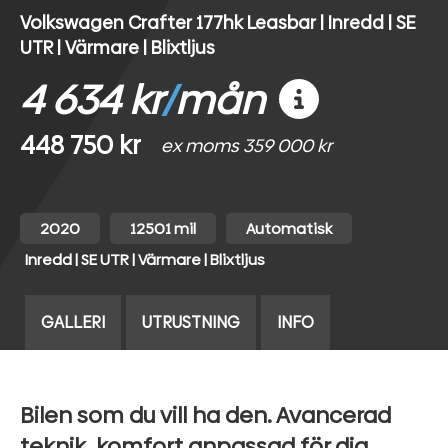
Volkswagen Crafter 177hk Leasbar | Inredd | SE
UTR | Värmare | Blixtljus
4 634 kr
/
mån
448 750 kr
ex moms 359 000 kr
2020
12501 mil
Automatisk
Inredd | SE UTR | Värmare | Blixtljus
GALLERI
UTRUSTNING
INFO
Bilen som du vill ha den. Avancerad
teknik, komfort anpassad för dig