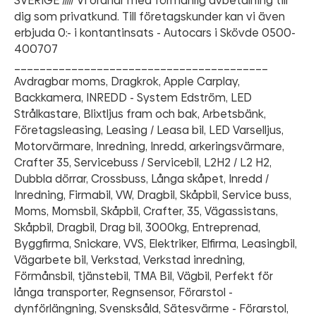
SVERIGE ///// Vi ordnar med förmånlig avbetalning till
dig som privatkund. Till företagskunder kan vi även
erbjuda 0:- i kontantinsats - Autocars i Skövde 0500-
400707
________________________________________
Avdragbar moms, Dragkrok, Apple Carplay,
Backkamera, INREDD - System Edström, LED
Strålkastare, Blixtljus fram och bak, Arbetsbänk,
Företagsleasing, Leasing / Leasa bil, LED Varselljus,
Motorvärmare, Inredning, Inredd, arkeringsvärmare,
Crafter 35, Servicebuss / Servicebil, L2H2 / L2 H2,
Dubbla dörrar, Crossbuss, Långa skåpet, Inredd /
Inredning, Firmabil, VW, Dragbil, Skåpbil, Service buss,
Moms, Momsbil, Skåpbil, Crafter, 35, Vägassistans,
Skåpbil, Dragbil, Drag bil, 3000kg, Entreprenad,
Byggfirma, Snickare, VVS, Elektriker, Elfirma, Leasingbil,
Vägarbete bil, Verkstad, Verkstad inredning,
Förmånsbil, tjänstebil, TMA Bil, Vägbil, Perfekt för
långa transporter, Regnsensor, Förarstol -
dynförlängning, Svensksåld, Sätesvärme - Förarstol,