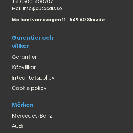
Tel. 0500-400707
●
Dieselvärmare
Mail: info@autocars.se
●
Elfönsterhissar (fram)
●
En ägare
Mellomkvarnsvägen 11 - 549 60 Skövde
●
Euro 6
●
Farthållare
Garantier och
●
Extraljus
●
Färddator
villkor
●
Full ståhöjd
Garantier
●
Kollisionsvarning
●
Leasing / Leasa bil
Köpvillkor
●
LED Varselljus
Integritetspolicy
●
Motorvärmare
●
Multifunktionsratt
Cookie policy
●
P.Värmare tidur
●
Parkeringsvärmare
Märken
●
Regnsensor
●
Servostyrning
Mercedes-Benz
●
Start-/stoppfunktion
Audi
●
Stereo