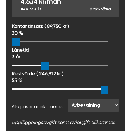
4,634
kr/mån
448 750
kr
5.95% ränta
Kontantinsats
( 89,750 kr )
20
%
Lånetid
3
år
Restvärde
( 246,812 kr )
55
%
Alla priser är inkl. moms
Uppläggningsavgift samt aviavgift tillkommer.