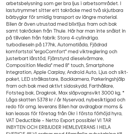
arbetsbelysning som ger bra ljus i arbetsområdet. I
lastutrymmet sitter ett takräcke med två skjutbara
bärbyglar för smidig transport av längre material.
Bilen är även utrustad med blixtljus fram och bak
samt takräcken från Thule. Här har man inte snålat in
på tillvalen från fabrik: Stora 4-cylindriga.
turbodieseln på 177hk, Automatlåda, Fjädrad
komfortstol "ergoComfort" med viktreglering och
justerbart lårstöd, Fjärrstyrd dieselvärmare,
Composition Media" med 8" touch, Smartphone
Integration, Apple Carplay, Android Auto, Ljus och sikt-
paket, LED strålkastare, Backkamera, Parkeringshjälp
fram och bak med aktivt sidoskydd, Farthållare,
Fotsteg bak, Dragkrok, Max släpvagnsvikt 3000 kg, *
Låga skatten 5378 kr / år Nyservad, nybesiktigad och
redo för omg. leverans Bilen har avdragbar moms &
kan leasas för företag från 0kr i första förhöjd hyra,
VAT Deductible – Netto Export possible! VI TAR
INBYTEN OCH ERBJUDER HEMLEVERANS I HELA