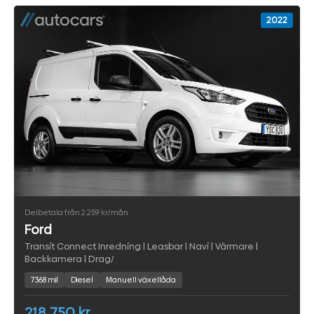
2022
Delbetala från 2 259 kr/mån
Ford
Transit Connect Inredning | Leasbar | Navi | Värmare |
Backkamera | Drag/
7368 mil
Diesel
Manuell växellåda
218 750 kr