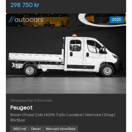
298 750 kr
2023
Delbetala från 5 151 kr/mån
Peugeot
Boxer Chassi Cab 140hk 7-sits | Leasbar | Värmare | Drag |
Blixtljus/
3450 mil
Diesel
Manuell växellåda