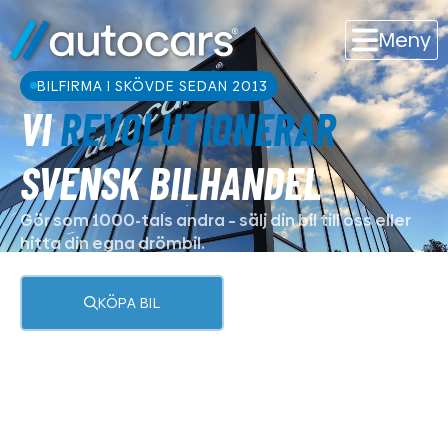
Meny
BILFIRMA I SKÖVDE SEDAN 2013
VI
REVOLUTIONERAR
SVENSK BILHANDEL
Gör som 1000-tals andra – sälj din bil till oss eller
hitta din egna drömbil.
KÖPA BIL
SÄLJA BIL