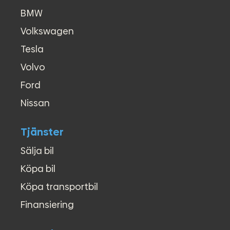
●
Servostyrning
BMW
●
Start-/stoppfunktion
Volkswagen
●
Stereo
●
Svensksåld
Tesla
●
Sätesvärme - Förarstol
Volvo
●
Touch/Pekskärm
●
Xenonstrålkastare
Ford
●
USB-uttag
●
Yttertemperaturmätare
Nissan
●
4x4
●
Smartphone integration
Tjänster
Sälja bil
Köpa bil
Köpa transportbil
Finansiering