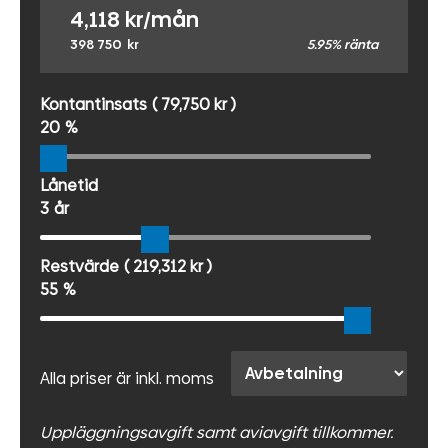
4,118
kr/mån
398 750
kr
5.95% ränta
Kontantinsats
( 79,750 kr )
20
%
Lånetid
3
år
Restvärde
( 219,312 kr )
55
%
Alla priser är inkl. moms
Uppläggningsavgift samt aviavgift tillkommer.