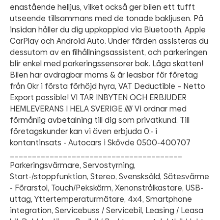
enastående helljus, vilket också ger bilen ett tufft
utseende tillsammans med de tonade bakljusen. På
insidan håller du dig uppkopplad via Bluetooth, Apple
CarPlay och Android Auto. Under färden assisteras du
dessutom av en filhållningsassistent, och parkeringen
blir enkel med parkeringssensorer bak. Låga skatten!
Bilen har avdragbar moms & är leasbar för företag
från 0kr i första förhöjd hyra, VAT Deductible – Netto
Export possible! VI TAR INBYTEN OCH ERBJUDER
HEMLEVERANS I HELA SVERIGE ///// Vi ordnar med
förmånlig avbetalning till dig som privatkund. Till
företagskunder kan vi även erbjuda 0:- i
kontantinsats - Autocars i Skövde 0500-400707
_______________________________________
Parkeringsvärmare, Servostyrning,
Start-/stoppfunktion, Stereo, Svensksåld, Sätesvärme
- Förarstol, Touch/Pekskärm, Xenonstrålkastare, USB-
uttag, Yttertemperaturmätare, 4x4, Smartphone
integration, Servicebuss / Servicebil, Leasing / Leasa