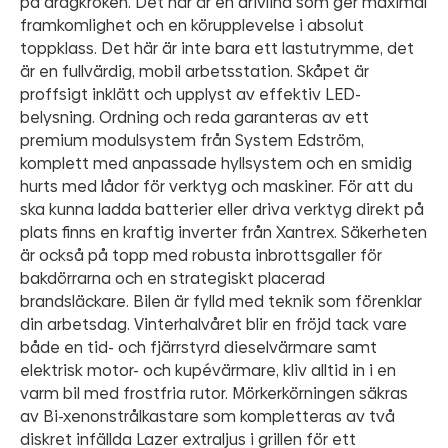
på dragkroken. Det här är en drivlina som ger maximal
framkomlighet och en körupplevelse i absolut
toppklass. Det här är inte bara ett lastutrymme, det
är en fullvärdig, mobil arbetsstation. Skåpet är
proffsigt inklätt och upplyst av effektiv LED-
belysning. Ordning och reda garanteras av ett
premium modulsystem från System Edström,
komplett med anpassade hyllsystem och en smidig
hurts med lådor för verktyg och maskiner. För att du
ska kunna ladda batterier eller driva verktyg direkt på
plats finns en kraftig inverter från Xantrex. Säkerheten
är också på topp med robusta inbrottsgaller för
bakdörrarna och en strategiskt placerad
brandsläckare. Bilen är fylld med teknik som förenklar
din arbetsdag. Vinterhalvåret blir en fröjd tack vare
både en tid- och fjärrstyrd dieselvärmare samt
elektrisk motor- och kupévärmare, kliv alltid in i en
varm bil med frostfria rutor. Mörkerkörningen säkras
av Bi-xenonstrålkastare som kompletteras av två
diskret infällda Lazer extraljus i grillen för ett