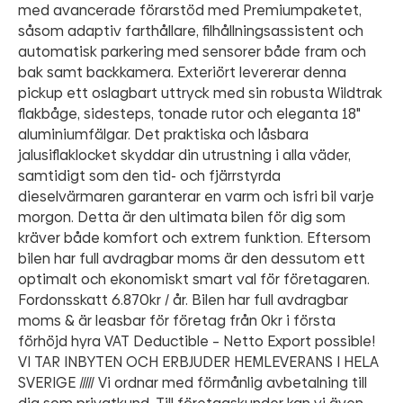
med avancerade förarstöd med Premiumpaketet,
såsom adaptiv farthållare, filhållningsassistent och
automatisk parkering med sensorer både fram och
bak samt backkamera. Exteriört levererar denna
pickup ett oslagbart uttryck med sin robusta Wildtrak
flakbåge, sidesteps, tonade rutor och eleganta 18"
aluminiumfälgar. Det praktiska och låsbara
jalusiflaklocket skyddar din utrustning i alla väder,
samtidigt som den tid- och fjärrstyrda
dieselvärmaren garanterar en varm och isfri bil varje
morgon. Detta är den ultimata bilen för dig som
kräver både komfort och extrem funktion. Eftersom
bilen har full avdragbar moms är den dessutom ett
optimalt och ekonomiskt smart val för företagaren.
Fordonsskatt 6.870kr / år. Bilen har full avdragbar
moms & är leasbar för företag från 0kr i första
förhöjd hyra VAT Deductible – Netto Export possible!
VI TAR INBYTEN OCH ERBJUDER HEMLEVERANS I HELA
SVERIGE ///// Vi ordnar med förmånlig avbetalning till