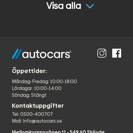
●
Farthållare (adaptiv)
Visa alla
●
Jalusiflaklock
●
Hög & Lågväxel
●
Dragkrok - 3500kg
●
Automatisk parkering
●
Elstol förare
●
Svart innertak
●
18 Aluminiumfälgar
●
Dieselvärmare
●
Parkeringssensorer (bak)
●
Backkamera
Öppettider:
●
Parkeringssensorer fram
Måndag-Fredag: 10:00-18:00
●
Android auto
Lördagar: 10:00-14:00
●
Keyless
Söndag: Stängt
●
Apple Carplay
●
Företagsleasing
Kontaktuppgifter
●
Premiumpaket
Tel. 0500-400707
●
Filhållningsassistent
Mail: info@autocars.se
●
Wildtrak flakbåge
●
Sidesteps
Mellomkvarnsvägen 11 - 549 60 Skövde