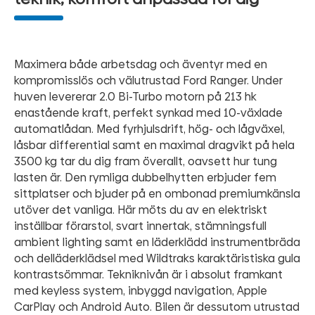
Maximera både arbetsdag och äventyr med en
kompromisslös och välutrustad Ford Ranger. Under
huven levererar 2.0 Bi-Turbo motorn på 213 hk
enastående kraft, perfekt synkad med 10-växlade
automatlådan. Med fyrhjulsdrift, hög- och lågväxel,
låsbar differential samt en maximal dragvikt på hela
3500 kg tar du dig fram överallt, oavsett hur tung
lasten är. Den rymliga dubbelhytten erbjuder fem
sittplatser och bjuder på en ombonad premiumkänsla
utöver det vanliga. Här möts du av en elektriskt
inställbar förarstol, svart innertak, stämningsfull
ambient lighting samt en läderklädd instrumentbräda
och delläderklädsel med Wildtraks karaktäristiska gula
kontrastsömmar. Tekniknivån är i absolut framkant
med keyless system, inbyggd navigation, Apple
CarPlay och Android Auto. Bilen är dessutom utrustad