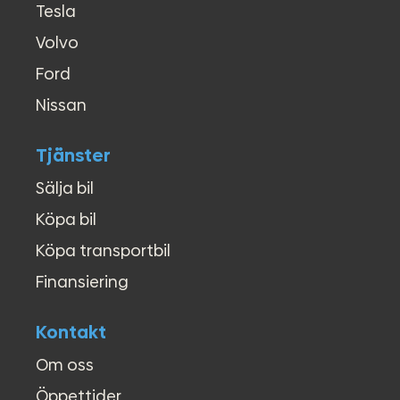
●
LED Varselljus
Tesla
●
Kollisionsvarning
Volvo
●
Klädsel (halvskinn)
●
Lättmetallfälgar
Ford
●
Motorvärmare
●
Multifunktionsratt
Nissan
●
Nyckelfritt system
●
P.Värmare fjärrstyrd
Tjänster
●
P.Värmare tidur
●
Parkeringsvärmare
Sälja bil
●
Rails
Köpa bil
●
Regnsensor
●
Servostyrning
Köpa transportbil
●
Sidoairbags
Finansiering
●
Skyltigenkänning
●
Start-/stoppfunktion
●
Stereo
Kontakt
●
Svensksåld
Om oss
●
Sätesvärme - Förarstol
●
Touch/Pekskärm
Öppettider