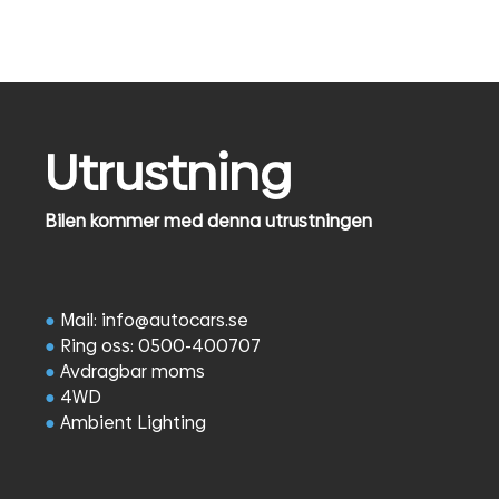
Utrustning
Bilen kommer med denna utrustningen
●
Mail: info@autocars.se
●
Ring oss: 0500-400707
●
Avdragbar moms
●
4WD
●
Ambient Lighting
●
Navigation
●
Låsbar differential