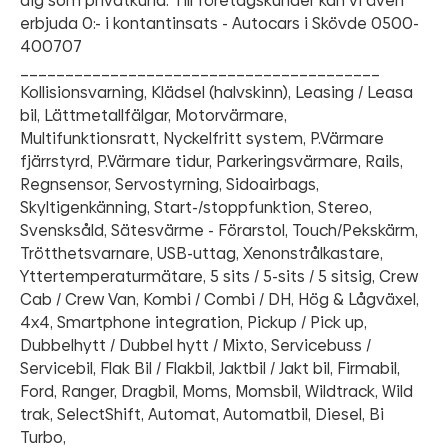
dig som privatkund. Till företagskunder kan vi även
erbjuda 0:- i kontantinsats - Autocars i Skövde 0500-
400707
________________________________________
Kollisionsvarning, Klädsel (halvskinn), Leasing / Leasa
bil, Lättmetallfälgar, Motorvärmare,
Multifunktionsratt, Nyckelfritt system, P.Värmare
fjärrstyrd, P.Värmare tidur, Parkeringsvärmare, Rails,
Regnsensor, Servostyrning, Sidoairbags,
Skyltigenkänning, Start-/stoppfunktion, Stereo,
Svensksåld, Sätesvärme - Förarstol, Touch/Pekskärm,
Trötthetsvarnare, USB-uttag, Xenonstrålkastare,
Yttertemperaturmätare, 5 sits / 5-sits / 5 sitsig, Crew
Cab / Crew Van, Kombi / Combi / DH, Hög & Lågväxel,
4x4, Smartphone integration, Pickup / Pick up,
Dubbelhytt / Dubbel hytt / Mixto, Servicebuss /
Servicebil, Flak Bil / Flakbil, Jaktbil / Jakt bil, Firmabil,
Ford, Ranger, Dragbil, Moms, Momsbil, Wildtrack, Wild
trak, SelectShift, Automat, Automatbil, Diesel, Bi
Turbo,