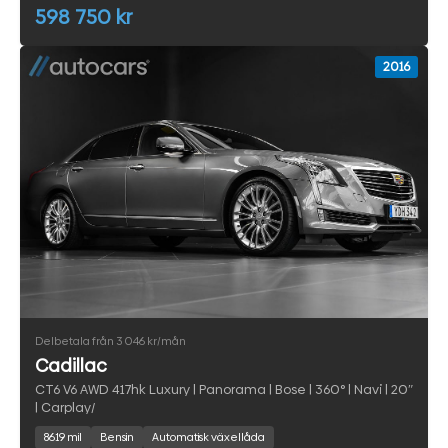
598 750 kr
2016
Delbetala från 3 046 kr/mån
Cadillac
CT6 V6 AWD 417hk Luxury | Panorama | Bose | 360° | Navi | 20″
| Carplay/
8619 mil
Bensin
Automatisk växellåda