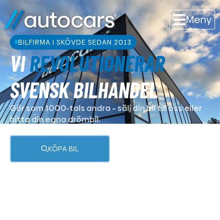
Meny
BILFIRMA I SKÖVDE SEDAN 2013
VI
REVOLUTIONERAR
SVENSK BILHANDEL
Gör som 1000-tals andra – sälj din bil till oss eller
hitta din egna drömbil.
KÖPA BIL
SÄLJA BIL