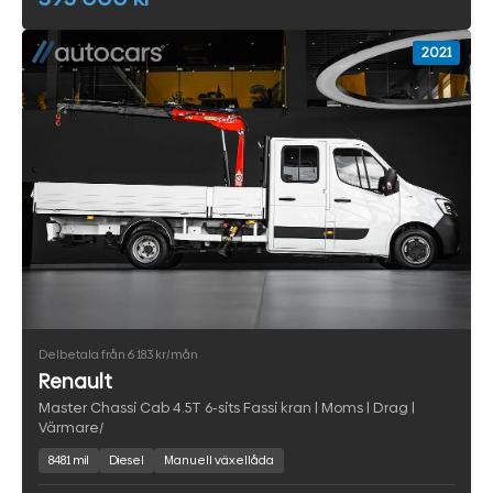
2021
Delbetala från 6 183 kr/mån
Renault
Master Chassi Cab 4.5T 6-sits Fassi kran | Moms | Drag |
Värmare/
8481 mil
Diesel
Manuell växellåda