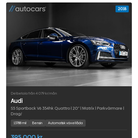
2018
Delbetala från 4 079 kr/mån
Audi
S5 Sportback V6 354hk Quattro | 20″ | Matrix | Parkvärmare |
Drag/
13788 mil
Bensin
Automatisk växellåda
395 000 kr