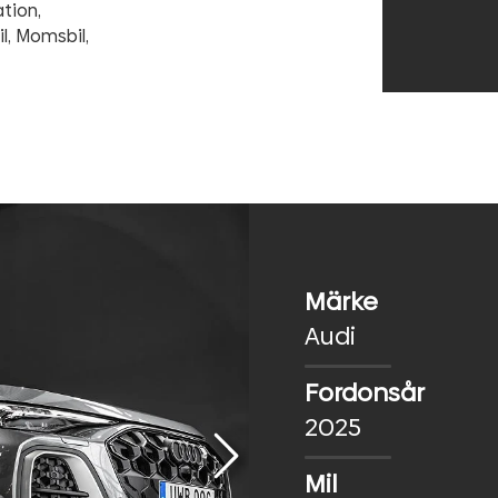
tion,
l, Momsbil,
Märke
Audi
Fordonsår
2025
Mil