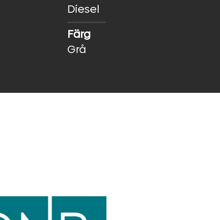
Diesel
Färg
Grå