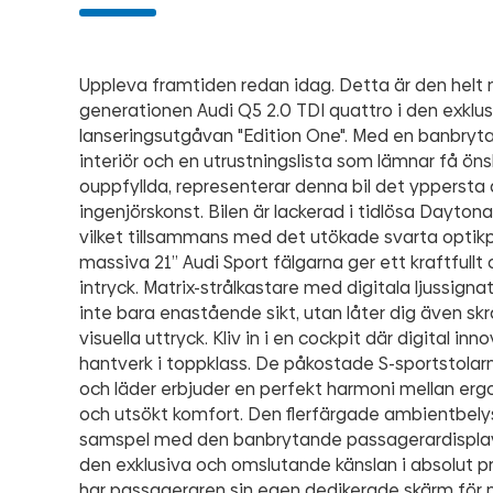
Uppleva framtiden redan idag. Detta är den helt 
generationen Audi Q5 2.0 TDI quattro i den exklus
lanseringsutgåvan "Edition One". Med en banbryta
interiör och en utrustningslista som lämnar få ön
ouppfyllda, representerar denna bil det yppersta 
ingenjörskonst. Bilen är lackerad i tidlösa Daytona
vilket tillsammans med det utökade svarta optik
massiva 21” Audi Sport fälgarna ger ett kraftfullt 
intryck. Matrix-strålkastare med digitala ljussignat
inte bara enastående sikt, utan låter dig även sk
visuella uttryck. Kliv in i en cockpit där digital in
hantverk i toppklass. De påkostade S-sportstolar
och läder erbjuder en perfekt harmoni mellan er
och utsökt komfort. Den flerfärgade ambientbely
samspel med den banbrytande passagerardisplay
den exklusiva och omslutande känslan i absolut p
har passageraren sin egen dedikerade skärm för 