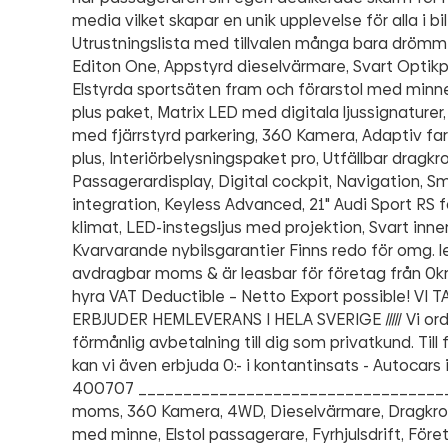
media vilket skapar en unik upplevelse för alla i bil
Utrustningslista med tillvalen många bara drömme
Editon One, Appstyrd dieselvärmare, Svart Optikp
Elstyrda sportsäten fram och förarstol med minn
plus paket, Matrix LED med digitala ljussignaturer,
med fjärrstyrd parkering, 360 Kamera, Adaptiv far
plus, Interiörbelysningspaket pro, Utfällbar dragkro
Passagerardisplay, Digital cockpit, Navigation, 
integration, Keyless Advanced, 21" Audi Sport RS f
klimat, LED-instegsljus med projektion, Svart inne
Kvarvarande nybilsgarantier Finns redo för omg. l
avdragbar moms & är leasbar för företag från 0kr 
hyra VAT Deductible – Netto Export possible! VI
ERBJUDER HEMLEVERANS I HELA SVERIGE ///// Vi or
förmånlig avbetalning till dig som privatkund. Til
kan vi även erbjuda 0:- i kontantinsats - Autocars
400707 ___________________________________
moms, 360 Kamera, 4WD, Dieselvärmare, Dragkrok, 
med minne, Elstol passagerare, Fyrhjulsdrift, Före