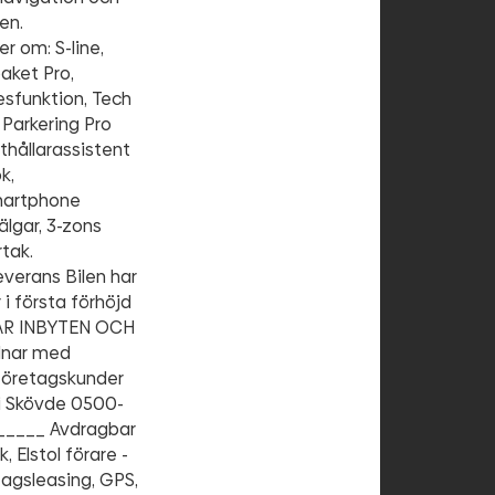
en.
r om: S-line,
aket Pro,
esfunktion, Tech
 Parkering Pro
thållarassistent
k,
Smartphone
älgar, 3-zons
rtak.
everans Bilen har
i första förhöjd
 TAR INBYTEN OCH
dnar med
l företagskunder
 i Skövde 0500-
____ Avdragbar
Elstol förare -
tagsleasing, GPS,