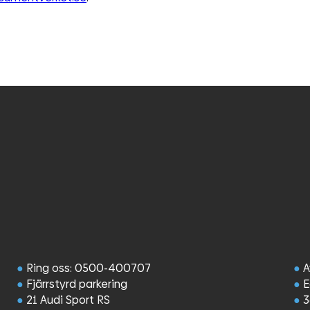
●
Ring oss: 0500-400707
●
A
●
Fjärrstyrd parkering
●
E
●
21 Audi Sport RS
●
3