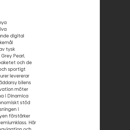
nya
iva
nde digital
skemål
av tysk
 Grey Pearl,
paketet och de
och sportigt
urer levererar
räddarsy bilens
novation möter
na i Dinamica
gonomiskt stöd
sningen i
en förstärker
remiumklass. Här
navigation och