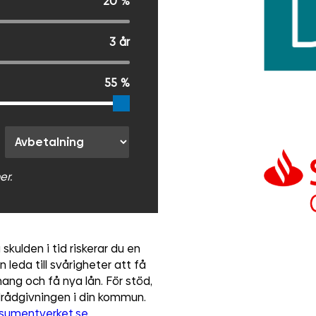
20
%
3
år
55
%
er.
skulden i tid riskerar du en
leda till svårigheter att få
ng och få nya lån. För stöd,
ldrådgivningen i din kommun.
sumentverket.se
.