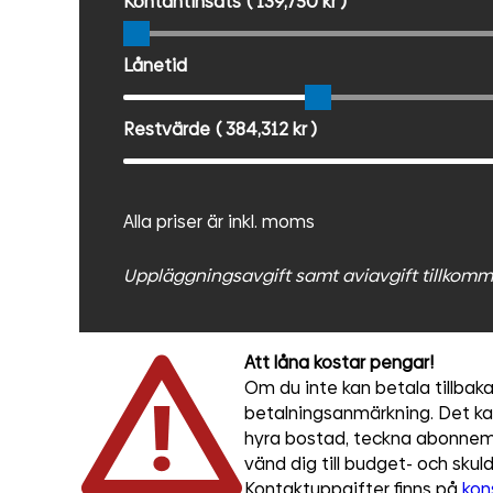
Kontantinsats
( 139,750 kr )
Lånetid
Restvärde
( 384,312 kr )
Alla priser är inkl. moms
Uppläggningsavgift samt aviavgift tillkomm
Att låna kostar pengar!
Om du inte kan betala tillbaka 
betalningsanmärkning. Det kan 
hyra bostad, teckna abonnema
vänd dig till budget- och sku
Kontaktuppgifter finns på
kon