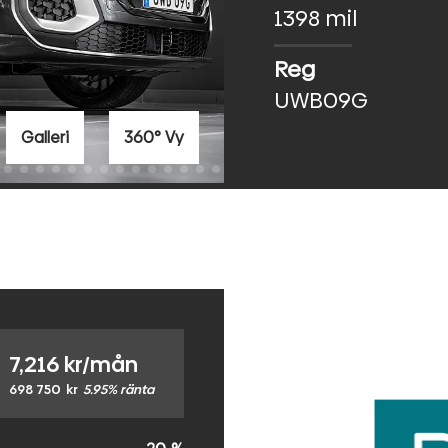
1398 mil
Reg
UWB09G
Galleri
360° Vy
7,216
kr/mån
698 750
kr
5.95% ränta