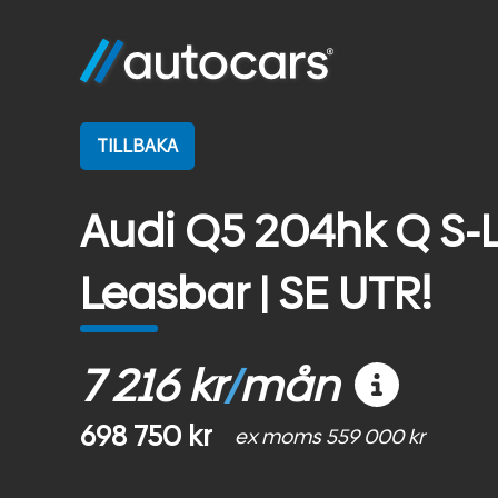
TILLBAKA
Audi Q5 204hk Q S-L
Leasbar | SE UTR!
7 216 kr
/
mån
698 750 kr
ex moms 559 000 kr