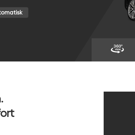
tomatisk
.
ort