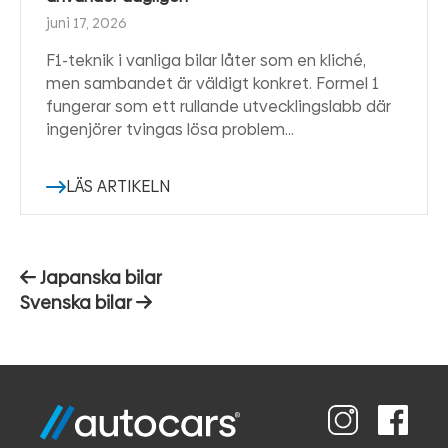
juni 17, 2026
F1-teknik i vanliga bilar låter som en kliché,
men sambandet är väldigt konkret. Formel 1
fungerar som ett rullande utvecklingslabb där
ingenjörer tvingas lösa problem…
LÄS ARTIKELN
Inläggsnavigering
Förra
Japanska bilar
inlägget:
Nästa
Svenska bilar
inlägg: