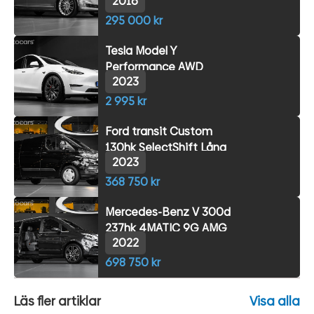
2016
295 000 kr
Tesla Model Y
Performance AWD
2023
2 995 kr
Ford transit Custom
130hk SelectShift Lång
2023
368 750 kr
Mercedes-Benz V 300d
237hk 4MATIC 9G AMG
2022
698 750 kr
Läs fler artiklar
Visa alla