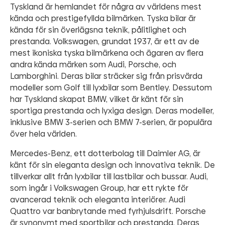
Tyskland är hemlandet för några av världens mest
kända och prestigefyllda bilmärken. Tyska bilar är
kända för sin överlägsna teknik, pålitlighet och
prestanda. Volkswagen, grundat 1937, är ett av de
mest ikoniska tyska bilmärkena och ägaren av flera
andra kända märken som Audi, Porsche, och
Lamborghini. Deras bilar sträcker sig från prisvärda
modeller som Golf till lyxbilar som Bentley. Dessutom
har Tyskland skapat BMW, vilket är känt för sin
sportiga prestanda och lyxiga design. Deras modeller,
inklusive BMW 3-serien och BMW 7-serien, är populära
över hela världen.
Mercedes-Benz, ett dotterbolag till Daimler AG, är
känt för sin eleganta design och innovativa teknik. De
tillverkar allt från lyxbilar till lastbilar och bussar. Audi,
som ingår i Volkswagen Group, har ett rykte för
avancerad teknik och eleganta interiörer. Audi
Quattro var banbrytande med fyrhjulsdrift. Porsche
är synonymt med sportbilar och prestanda. Deras