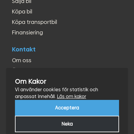
Sälja bil
Köpa bil
Köpa transportbil
Finansiering
Kontakt
Om oss
Öppettider
Om Kakor
Kontakt
Vi använder cookies för statistik och
Hitta hit
anpassat innehåll.
Läs om kakor
Acceptera
Neka
©Autocars 2026
Hemsida av Tivala