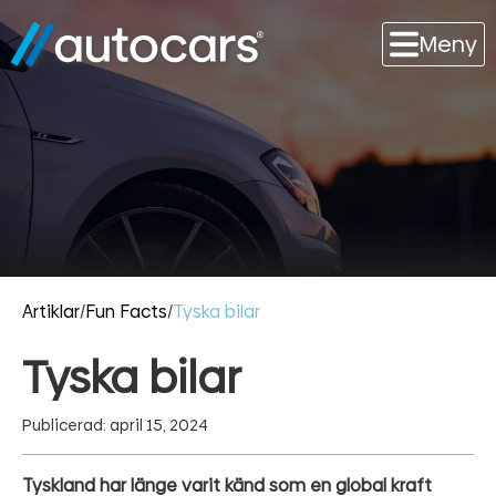
Meny
Artiklar
/
Fun Facts
/
Tyska bilar
Tyska bilar
Publicerad: april 15, 2024
Tyskland har länge varit känd som en global kraft