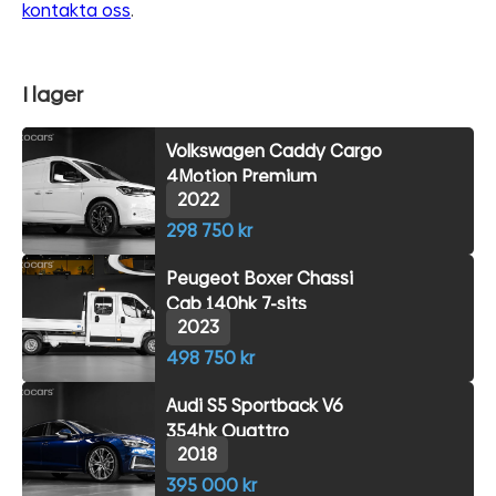
kontakta oss
.
I lager
Volkswagen Caddy Cargo
4Motion Premium
2022
298 750 kr
Peugeot Boxer Chassi
Cab 140hk 7-sits
2023
498 750 kr
Audi S5 Sportback V6
354hk Quattro
2018
395 000 kr