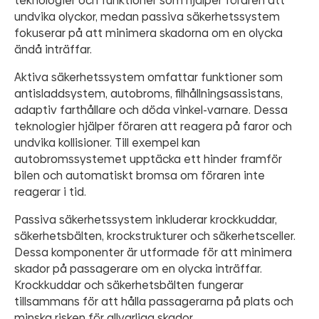
teknologier och funktioner som hjälper föraren att
undvika olyckor, medan passiva säkerhetssystem
fokuserar på att minimera skadorna om en olycka
ändå inträffar.
Aktiva säkerhetssystem omfattar funktioner som
antisladdsystem, autobroms, filhållningsassistans,
adaptiv farthållare och döda vinkel-varnare. Dessa
teknologier hjälper föraren att reagera på faror och
undvika kollisioner. Till exempel kan
autobromssystemet upptäcka ett hinder framför
bilen och automatiskt bromsa om föraren inte
reagerar i tid.
Passiva säkerhetssystem inkluderar krockkuddar,
säkerhetsbälten, krockstrukturer och säkerhetsceller.
Dessa komponenter är utformade för att minimera
skador på passagerare om en olycka inträffar.
Krockkuddar och säkerhetsbälten fungerar
tillsammans för att hålla passagerarna på plats och
minska risken för allvarliga skador.