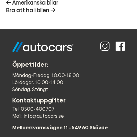
Inläggsnavigering
Förra
Amerikanska bilar
inlägget:
Nästa
Bra att ha i bilen
inlägg:
Öppettider:
Måndag-Fredag: 10:00-18:00
Lördagar: 10:00-14:00
Söndag: Stängt
Kontaktuppgifter
Tel. 0500-400707
Mail: info@autocars.se
Mellomkvarnsvägen 11 - 549 60 Skövde