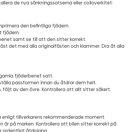
allera de nya sänkningssatserna eller coiloverkitet:
primera den befintliga fjädern.
 fjädern.
net samt se till att den sitter korrekt.
äst det med alla originalfästen och klammer. Dra åt alla
 gamla fjäderbenet satt.
rställa passformen innan du åtdrar dem helt.
öljt av den övre. Kontrollera att allt sitter säkert.
rna enligt tillverkarens rekommenderade moment.
en är på marken. Kontrollera att bilen sitter korrekt på
är ordentligt åtdragna.