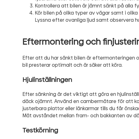
Kontrollera att bilen är jämnt sänkt på alla fy
Kör bilen på olika typer av vägar samt i olika
Lyssna efter ovanliga ljud samt observera hu
Eftermontering och finjusteri
Efter att du har sänkt bilen är eftermonteringen o
bil presterar optimalt och är säker att köra.
Hjulinställningen
Efter sänkning är det viktigt att göra en hjulinställ
däck ojämnt. Använd en cambermätare för att kon
justerbara plattor eller länkarmar tills du får öns
Mät avståndet mellan fram- och bakkanten av dä
Testkörning