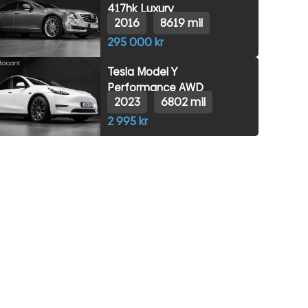
417hk Luxury
2016
8619 mil
295 000 kr
Tesla Model Y
Performance AWD
2023
6802 mil
2 995 kr