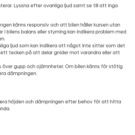
terar. Lyssna efter ovanliga ljud samt se till att inga
ingen känns responsiv och att bilen håller kursen utan
r i bilens balans eller styrning kan indikera problem med
en.
iga ljud som kan indikera att något inte sitter som det
 ett tecken på att delar gnider mot varandra eller att
s över gupp och ojämnheter. Om bilen känns för stötig
stera dämpningen.
ustera höjden och dämpningen efter behov för att hitta
anda.