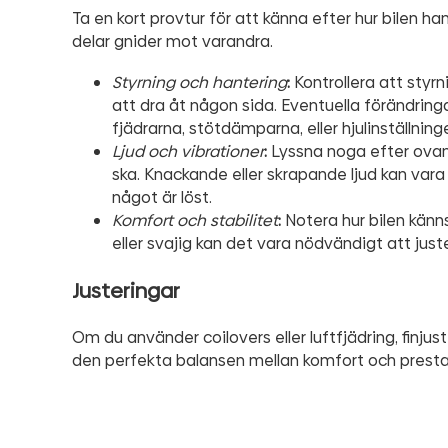
Ta en kort provtur för att känna efter hur bilen han
delar gnider mot varandra.
Styrning och hantering
:
Kontrollera att styrn
att dra åt någon sida. Eventuella förändringa
fjädrarna, stötdämparna, eller hjulinställning
Ljud och vibrationer
:
Lyssna noga efter ovanl
ska. Knackande eller skrapande ljud kan vara
något är löst.
Komfort och stabilitet
:
Notera hur bilen känn
eller svajig kan det vara nödvändigt att ju
Justeringar
Om du använder coilovers eller luftfjädring, finj
den perfekta balansen mellan komfort och prest