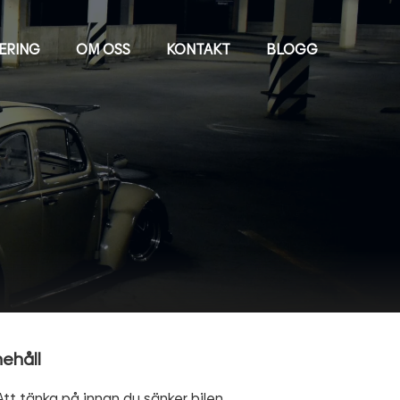
IERING
OM OSS
KONTAKT
BLOGG
nehåll
Att tänka på innan du sänker bilen