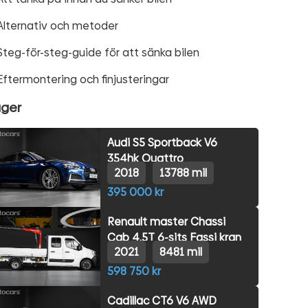
Alternativ och metoder
Steg-för-steg-guide för att sänka bilen
Eftermontering och finjusteringar
ager
Audi S5 Sportback V6
354hk Quattro
2018
13788 mil
395 000 kr
Renault master Chassi
Cab 4.5T 6-sits Fassi kran
2021
8481 mil
598 750 kr
Cadillac CT6 V6 AWD