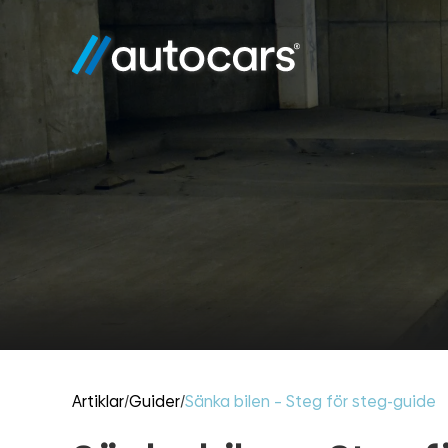
Artiklar
/
Guider
/
Sänka bilen – Steg för steg-guide