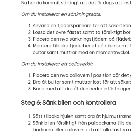
Nu har du kommit så långt att det är dags att inst
Om du installerar en sänkningssats:
Använd en fjäderspännare för att säkert kom
Lossa det övre fästet samt ta försiktigt bort
Placera den nya sänkningsfjädern på fjäderbe
Montera tillbaka fjäderbenet på bilen samt f
bultar samt muttrar med en momentnyckel.
Om du installerar ett coiloverkit:
Placera den nya coilovern i position där det
Dra åt bultar samt muttrar löst för att säke
Börja med att dra åt den nedre infästningen, f
Steg 6: Sänk bilen och kontrollera
Sätt tillbaka hjulen samt dra åt hjulmuttra
Sänk bilen försiktigt från pallbockarna tills d
fjädrarna eller coilovers och att alla fästen 