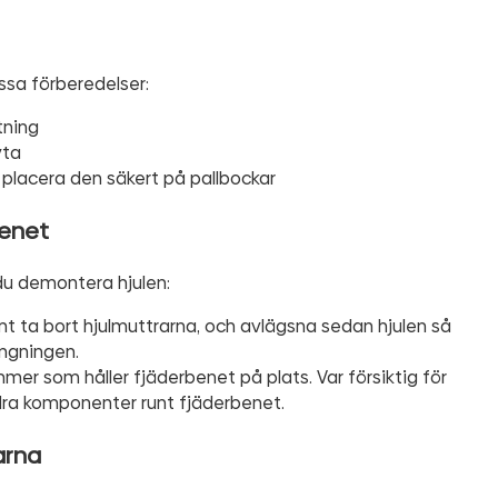
ssa förberedelser:
tning
yta
 placera den säkert på pallbockar
benet
du demontera hjulen:
mt ta bort hjulmuttrarna, och avlägsna sedan hjulen så
ängningen.
mmer som håller fjäderbenet på plats. Var försiktig för
ndra komponenter runt fjäderbenet.
arna