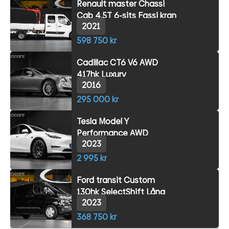
Renault master Chassi
Cab 4.5T 6-sits Fassi kran
2021
598 750 kr
Cadillac CT6 V6 AWD
417hk Luxury
2016
295 000 kr
Tesla Model Y
Performance AWD
2023
2 995 kr
Ford transit Custom
130hk SelectShift Lång
2023
368 750 kr