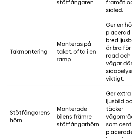
stötfångaren
framåt och 
sidled.
Ger en högt
placerad o
bred ljusbil
Monteras på
är bra för of
Takmontering
taket, ofta i en
road och m
ramp
vägar där
sidobelysni
viktigt.
Ger extra b
ljusbild och
Monterade i
täcker
Stötfångarens
bilens främre
vägområde
hörn
stötfångarhörn
som central
placerade l