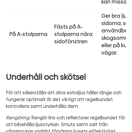
kan missa.
Ger bra ljus 
sidorna, särs
Fästs på A-
användbart 
På A-stolparna
stolparna nära
skogsområ
sidofönstren
eller på kur
vägar.
Underhåll och skötsel
För att säkerställa att dina extraljus håller länge och
fungerar optimalt är det viktigt att regelbundet
kontrollera samt underhålla dem:
Rengöring
: Rengör lins och reflektorer regelbundet för
att bibehålla ljusstyrkan. Smuts samt salt från
vägarna kan snabbt försämra ljusets effektivitet.