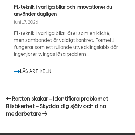
F1-teknik i vanliga bilar och innovationer du
använder dagligen
juni 17, 2026
F1-teknik i vanliga bilar låter som en kliché,
men sambandet är väldigt konkret. Formel 1
fungerar som ett rullande utvecklingslabb där
ingenjörer tvingas lösa problem…
LÄS ARTIKELN
Inläggsnavigering
Förra
Ratten skakar – Identifiera problemet
inlägget:
Bilsäkerhet – Skydda dig själv och dina
Nästa
medarbetare
inlägg: