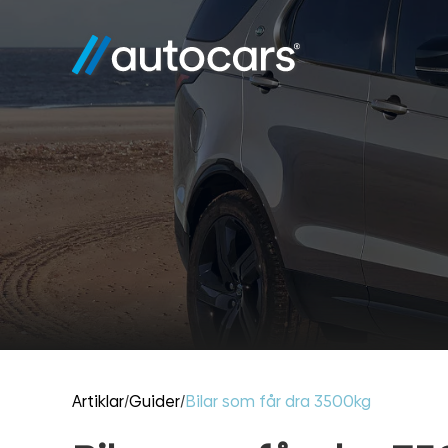
Artiklar
/
Guider
/
Bilar som får dra 3500kg