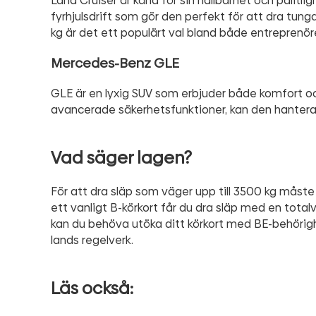
Land Cruiser är känd för sin hållbarhet och pålitli
fyrhjulsdrift som gör den perfekt för att dra tun
kg är det ett populärt val bland både entreprenöre
Mercedes-Benz GLE
GLE är en lyxig SUV som erbjuder både komfort 
avancerade säkerhetsfunktioner, kan den hantera 
Vad säger lagen?
För att dra släp som väger upp till 3500 kg måste 
ett vanligt B-körkort får du dra släp med en totalv
kan du behöva utöka ditt körkort med BE-behörigh
lands regelverk.
Läs också: