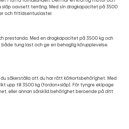
ghet i tuffa förhållanden. Den har en kraftig motor och
ga släp oavsett terräng. Med sin dragkapacitet på 3500
r och fritidsentusiaster.
och prestanda. Med en dragkapacitet på 3500 kg och
både tung last och ge en behaglig körupplevelse.
du säkerställa att du har rätt körkortsbehörighet. Med
ikt upp till 3500 kg (fordon+släp). För tyngre ekipage
et, eller annan särskild behörighet beroende på ditt