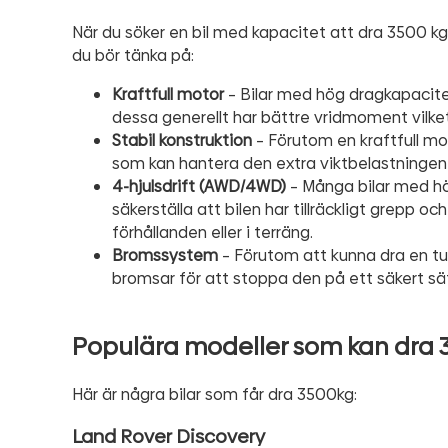
När du söker en bil med kapacitet att dra 3500 kg 
du bör tänka på:
Kraftfull motor
– Bilar med hög dragkapacitet
dessa generellt har bättre vridmoment vilket ä
Stabil konstruktion
– Förutom en kraftfull mo
som kan hantera den extra viktbelastningen 
4-hjulsdrift (AWD/4WD)
– Många bilar med hö
säkerställa att bilen har tillräckligt grepp oc
förhållanden eller i terräng.
Bromssystem
– Förutom att kunna dra en tung 
bromsar för att stoppa den på ett säkert sätt,
Populära modeller som kan dra 
Här är några bilar som får dra 3500kg:
Land Rover Discovery