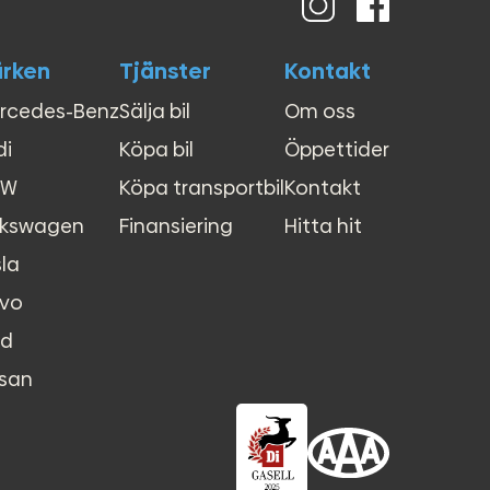
rken
Tjänster
Kontakt
rcedes-Benz
Sälja bil
Om oss
di
Köpa bil
Öppettider
MW
Köpa transportbil
Kontakt
lkswagen
Finansiering
Hitta hit
la
lvo
rd
ssan