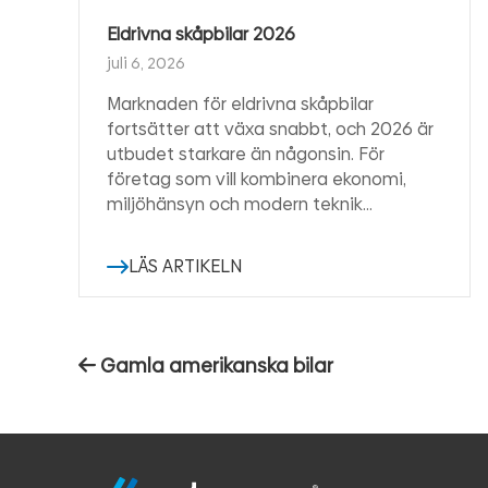
Eldrivna skåpbilar 2026
juli 6, 2026
Marknaden för eldrivna skåpbilar
fortsätter att växa snabbt, och 2026 är
utbudet starkare än någonsin. För
företag som vill kombinera ekonomi,
miljöhänsyn och modern teknik…
LÄS ARTIKELN
Inläggsnavigering
Förra
Gamla amerikanska bilar
inlägget: