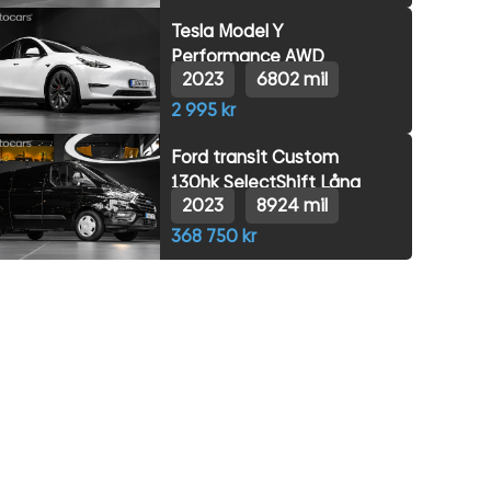
Tesla Model Y
Performance AWD
2023
6802 mil
2 995 kr
Ford transit Custom
130hk SelectShift Lång
2023
8924 mil
368 750 kr