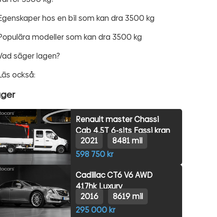
Egenskaper hos en bil som kan dra 3500 kg
Populära modeller som kan dra 3500 kg
Vad säger lagen?
Läs också:
ager
Renault master Chassi
Cab 4.5T 6-sits Fassi kran
2021
8481 mil
598 750 kr
Cadillac CT6 V6 AWD
417hk Luxury
2016
8619 mil
295 000 kr