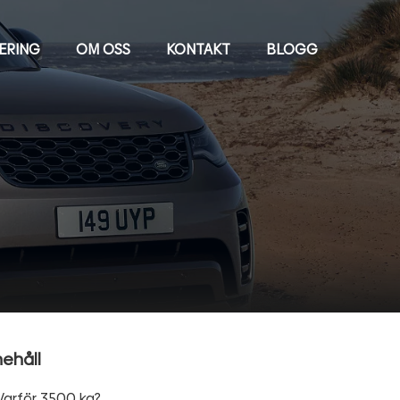
IERING
OM OSS
KONTAKT
BLOGG
nehåll
Varför 3500 kg?