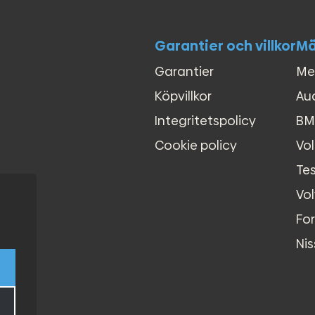
Garantier och villkor
Mä
Garantier
Me
Köpvillkor
Au
Integritetspolicy
B
Cookie policy
Vo
Tes
Vo
Fo
Ni