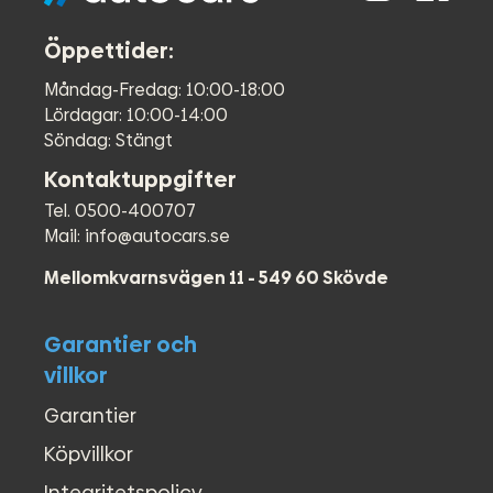
●
Smartphone integration
●
Avstängningsbar airbag
Öppettider:
●
Färddator
Måndag-Fredag: 10:00-18:00
●
ABS-bromsar
Lördagar: 10:00-14:00
●
AC
Söndag: Stängt
●
Airbag förare
●
Airbag passagerare fram
Kontaktuppgifter
●
Backstart hjälp
Tel. 0500-400707
●
Bluetooth
Mail: info@autocars.se
●
Centrallås (fjärrstyrt)
●
Elfönsterhissar (fram)
Mellomkvarnsvägen 11 - 549 60 Skövde
●
Kollisionsvarning
●
Leasing / Leasa bil
Garantier och
●
Motorvärmare
●
Multifunktionsratt
villkor
●
P.Värmare fjärrstyrd
Garantier
●
P.Värmare tidur
●
Parkeringsvärmare
Köpvillkor
●
Servostyrning
Integritetspolicy