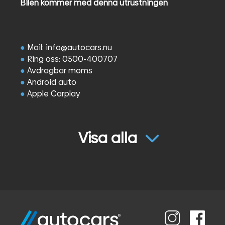
Bilen kommer med denna utrustningen
●
Mail: info@autocars.nu
●
Ring oss: 0500-400707
●
Avdragbar moms
●
Android auto
●
Apple Carplay
●
Dieselvärmare
●
System Edström
●
Parkeringssensorer
Visa alla
●
Komfortvägg
●
Dragkrok
●
Backkamera
●
Farthållare
●
Svensksåld
●
Företagsleasing
●
En ägare
●
Euro 6