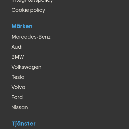
●
Start-/stoppfunktion
●
Stereo
Cookie policy
●
Stolar med utdragbar framdel
●
Sätesvärme (fram)
Märken
●
Touch/Pekskärm
●
USB-uttag
Mercedes-Benz
●
Yttertemperaturmätare
Audi
●
Servicebuss / Servicebil
●
Dubbla dörrar
BMW
●
Crossbuss
Volkswagen
●
Budbil / Bud transport
●
Inredd / Inredning
Tesla
●
Firmabil
Volvo
●
Komplett servicebok
●
Regnsensor
Ford
●
Trötthetsvarnare
Nissan
Tjänster