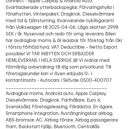
connect - Apple Carplay & Android Auto,
Svartlackerade ytterbackspeglar, Förvaringshylla i
förarhytten, Vinterpaket, Dragkrok, Dieselvärmare
med tid & fjärrstyrning, Kvarvarande nybilsgaranti
från Volkswagen till 2025-04-06, Låga skatten 2998
SEK / år, Nyservad och redo för omg. leverans Bilen
har avdragbar moms & är leasbar för företag från 0kr
i första förhöjd hyra, VAT Deductible – Netto Export
possible! VI TAR INBYTEN OCH ERBJUDER
HEMLEVERANS I HELA SVERIGE ///// Vi ordnar med
förmånlig avbetalning till dig som privatkund. Till
företagskunder kan vi även erbjuda 0:- i
kontantinsats - Autocars i Skövde 0500-400707
_______________________________________
Avdragbar moms, Android auto, Apple Carplay,
Dieselvärmare, Dragkrok, Farthållare, Euro 6,
Svensksåld, Företagsleasing, Färddator, En ägare,
Smartphone integration, Avstängningsbar airbag,
ABS-bromsar, AC, Airbag förare, Airbag passagerare
fram, Backstart hjälp, Bluetooth, Centrallås