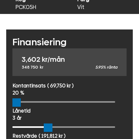
PCK05H
Vit
Finansiering
3,602
kr/mån
348 750
kr
5.95% ränta
Kontantinsats
( 69,750 kr )
20
%
Lånetid
3
år
Restvärde
( 191,812 kr )