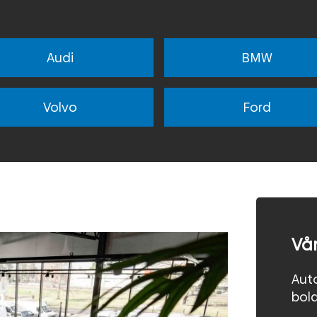
Audi
BMW
Volvo
Ford
Vår
Auto
bol