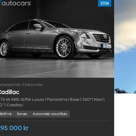
2016
elbetala från 3 046 kr/mån
adillac
T6 V6 AWD 417hk Luxury | Panorama | Bose | 360° | Navi |
0″ | Carplay/
8619 mil
Bensin
Automatisk växellåda
295 000 kr