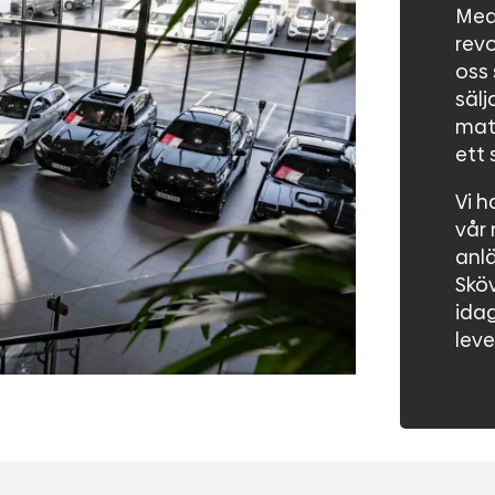
Med 
revo
oss 
sälj
matk
ett 
Vi h
vår 
anlä
Skö
idag
leve