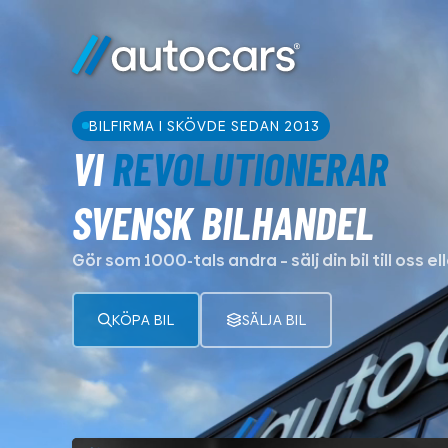
BILFIRMA I SKÖVDE SEDAN 2013
VI
REVOLUTIONERAR
SVENSK BILHANDEL
Gör som 1000-tals andra – sälj din bil till oss el
KÖPA BIL
SÄLJA BIL
Visa alla fordon