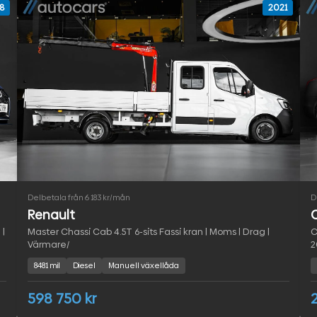
8
2021
Delbetala från 6 183 kr/mån
D
Renault
C
 |
Master Chassi Cab 4.5T 6-sits Fassi kran | Moms | Drag |
C
Värmare/
2
8481 mil
Diesel
Manuell växellåda
598 750 kr