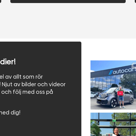
dier!
l av allt som rör
! Njut av bilder och videor
ar och följ med oss på
med dig!