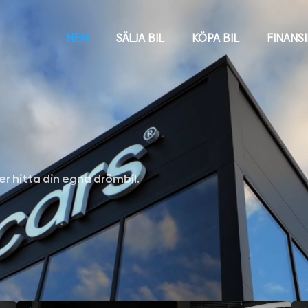
HEM
SÄLJA BIL
KÖPA BIL
FINANS
ler hitta din egna drömbil.