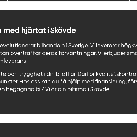
a med hjärtat i Skövde
revolutionerar bilhandeln i Sverige. Vi levererar högk
utan överträffar deras förväntningar. Vi erbjuder s
emleverans.
ité och trygghet i din bilaffär. Därför kvalitetskontro
nkter. Hos oss kan du få hjälp med finansiering, försä
en begagnad bil? Vi är din bilfirma i Skövde.