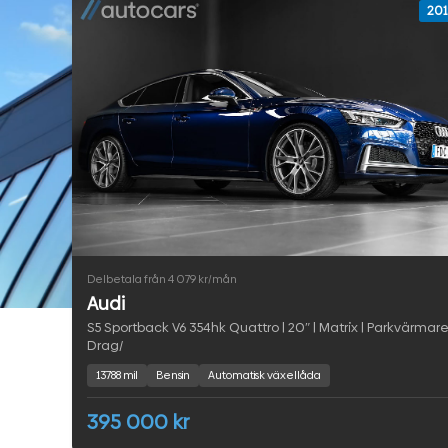
201
Delbetala från 4 079 kr/mån
Audi
S5 Sportback V6 354hk Quattro | 20″ | Matrix | Parkvärmare
Drag/
13788 mil
Bensin
Automatisk växellåda
395 000 kr